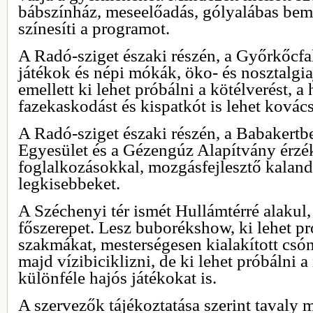
bábszínház, meseelőadás, gólyalábas bemu
színesíti a programot.
A Radó-sziget északi részén, a Győrkőcf
játékok és népi mókák, öko- és nosztalgia
emellett ki lehet próbálni a kötélverést, a 
fazekaskodást és kispatkót is lehet kovács
A Radó-sziget északi részén, a Babakert
Egyesület és a Gézengúz Alapítvány érzé
foglalkozásokkal, mozgásfejlesztő kaland
legkisebbeket.
A Széchenyi tér ismét Hullámtérré alakul,
főszerepet. Lesz buborékshow, ki lehet p
szakmákat, mesterségesen kialakított csó
majd vízibiciklizni, de ki lehet próbálni 
különféle hajós játékokat is.
A szervezők tájékoztatása szerint tavaly 