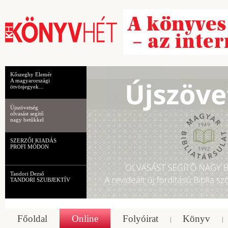
Kőszeghy Elemér
A magyarországi
ötvösjegyek...
Újszövetség
olvasást segítő
nagy betűkkel
SZERZŐI KIADÁS
PROFI MÓDON
Tandori Dezső
TANDORI SZUBJEKTÍV
Főoldal
Online
Folyóirat
Könyv