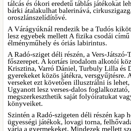
tálcás és ókori eredetű táblás játékokat le
bárki átalakulhat balerinává, cirkuszigaz
oroszlánszelídítővé.
A Várágyúknál rendezik be a Tudós kiköt
lesz egyebek mellett A fizika csodái című i
élményműhely és óriás labirintus.
A Radó-sziget déli részén, a Vers-Játszó-T
főszerepet. A kortárs irodalom alkotói kö
Krisztina, Varró Dániel, Turbuly Lilla és 
gyerekeket közös játékra, versgyűjtésre. A
verseket ezt követően illusztrálni is lehet
Ugyanott lesz verses-dalos foglalkoztató
megszerkeszthetik saját folyóiratukat vag
könyveiket.
Szintén a Radó-szigeten déli részén kap h
ügyességi játékok, lovagi torna, felhővadá
várja a gyermekeket. Mindezek mellett s