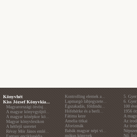
Könyvhét
Kontrolling elemek a...
5. Gye
Lapmargó lábjegyzete...
6. Gye
Kiss József Könyvkia...
Égszakadás, földindu...
100 éve 
Magyarországi ötvösj...
Hófehérke és a berli...
1956 öt
A magyar könyvgyűjtő...
Fátima keze
A magya
A magyar középkor kö...
Amelia titkai
Az irod
Magyar könyvlexikon
Aforizmák
Az irod
A hétfejű szeretet
Babák magyar népi vi...
Népszer
Révay Mór János emlé...
mókus könyvek
Nő. Író
Fantasy enciklopédia...