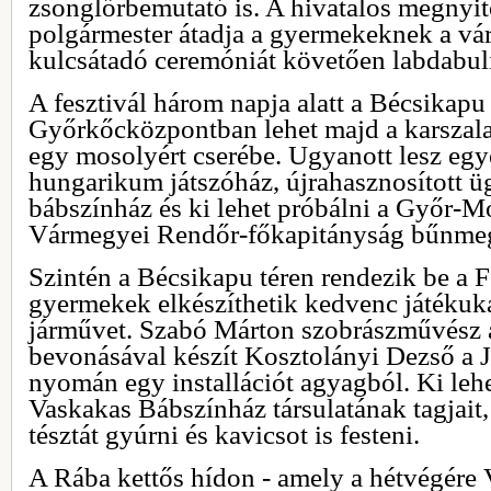
zsonglőrbemutató is. A hivatalos megnyitó
polgármester átadja a gyermekeknek a vár
kulcsátadó ceremóniát követően labdabuli
A fesztivál három napja alatt a Bécsikapu
Győrkőcközpontban lehet majd a karszala
egy mosolyért cserébe. Ugyanott lesz egy
hungarikum játszóház, újrahasznosított ü
bábszínház és ki lehet próbálni a Győr-
Vármegyei Rendőr-főkapitányság bűnmege
Szintén a Bécsikapu téren rendezik be a Fe
gyermekek elkészíthetik kedvenc játékuk
járművet. Szabó Márton szobrászművész 
bevonásával készít Kosztolányi Dezső a J
nyomán egy installációt agyagból. Ki lehe
Vaskakas Bábszínház társulatának tagjait,
tésztát gyúrni és kavicsot is festeni.
A Rába kettős hídon - amely a hétvégére 