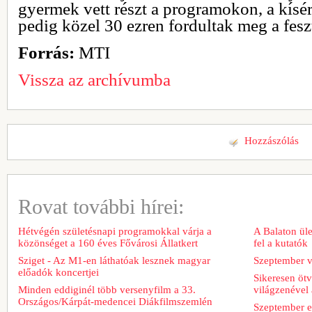
gyermek vett részt a programokon, a kísér
pedig közel 30 ezren fordultak meg a fesz
Forrás:
MTI
Vissza az archívumba
Hozzászólás
Rovat további hírei:
Hétvégén születésnapi programokkal várja a
A Balaton üle
közönséget a 160 éves Fővárosi Állatkert
fel a kutatók
Sziget - Az M1-en láthatóak lesznek magyar
Szeptember v
előadók koncertjei
Sikeresen ötv
Minden eddiginél több versenyfilm a 33.
világzenével 
Országos/Kárpát-medencei Diákfilmszemlén
Szeptember e