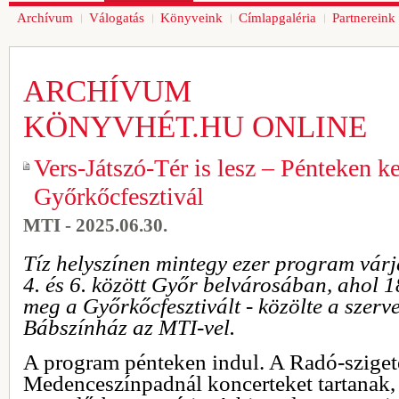
Archívum
Válogatás
Könyveink
Címlapgaléria
Partnereink
ARCHÍVUM
KÖNYVHÉT.HU ONLINE
Vers-Játszó-Tér is lesz – Pénteken k
Győrkőcfesztivál
MTI - 2025.06.30.
Tíz helyszínen mintegy ezer program várj
4. és 6. között Győr belvárosában, ahol 
meg a Győrkőcfesztivált - közölte a szer
Bábszínház az MTI-vel.
A program pénteken indul. A Radó-sziget
Medenceszínpadnál koncerteket tartanak, 