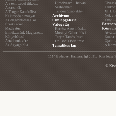
Újraolvasva – hatvan...
Olvasás
A Szent Lepel titkos...
Szabadmatt
Tankön
Assassinók
Tandori Szubjektív
XIII. B
A Tenger Katedrálisa...
Archívum
Nők a 
Ki kicsoda a magyar ...
Szép m
Címlapgaléria
Az elégedetlenség kö...
Partner
Érzéki ecset
Válogatás
Könyvhé
Máglyatűz
Kertész Ákos írásai...
Emlékezzünk Magyaror...
Átválto
Murányi Gábor írásai...
Könyvbölcső
Ember é
Tarján Tamás írásai...
Ártatlanok vére
Újabb t
Dr. Bódis Béla írása...
Az Agyagbiblia
A Könyv
Tematikus lap
1114 Budapest, Hamzsabégi út 31. | Kiss József
© Kis