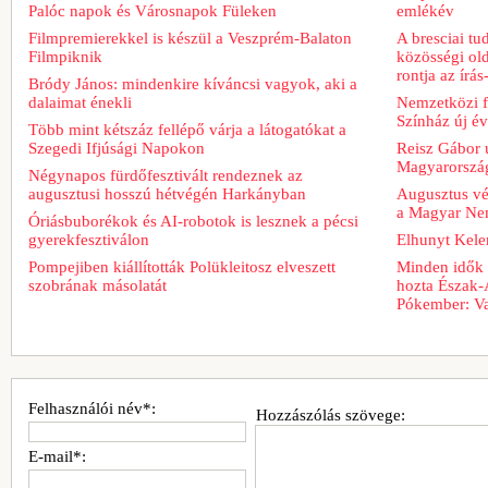
Palóc napok és Városnapok Füleken
emlékév
Filmpremierekkel is készül a Veszprém-Balaton
A bresciai t
Filmpiknik
közösségi old
rontja az írá
Bródy János: mindenkire kíváncsi vagyok, aki a
dalaimat énekli
Nemzetközi fe
Színház új é
Több mint kétszáz fellépő várja a látogatókat a
Szegedi Ifjúsági Napokon
Reisz Gábor ú
Magyarorszá
Négynapos fürdőfesztivált rendeznek az
augusztusi hosszú hétvégén Harkányban
Augusztus vég
a Magyar Nem
Óriásbuborékok és AI-robotok is lesznek a pécsi
gyerekfesztiválon
Elhunyt Kele
Pompejiben kiállították Polükleitosz elveszett
Minden idők 
szobrának másolatát
hozta Észak-
Pókember: Va
Felhasználói név*:
Hozzászólás szövege:
E-mail*: