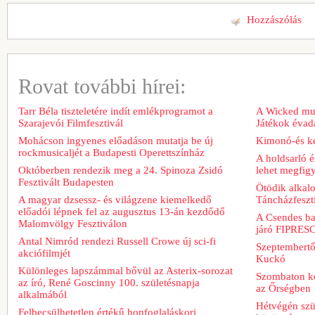
Hozzászólás
Rovat további hírei:
Tarr Béla tiszteletére indít emlékprogramot a
A Wicked musi
Szarajevói Filmfesztivál
Játékok évad
Mohácson ingyenes előadáson mutatja be új
Kimonó-és ke
rockmusicaljét a Budapesti Operettszínház
A holdsarló é
Októberben rendezik meg a 24. Spinoza Zsidó
lehet megfig
Fesztivált Budapesten
Ötödik alkal
A magyar dzsessz- és világzene kiemelkedő
Táncházfeszt
előadói lépnek fel az augusztus 13-án kezdődő
A Csendes bar
Malomvölgy Fesztiválon
járó FIPRESCI
Antal Nimród rendezi Russell Crowe új sci-fi
Szeptembertől
akciófilmjét
Kuckó
Különleges lapszámmal bővül az Asterix-sorozat
Szombaton ke
az író, René Goscinny 100. születésnapja
az Őrségben
alkalmából
Hétvégén szü
Felbecsülhetetlen értékű honfoglaláskori