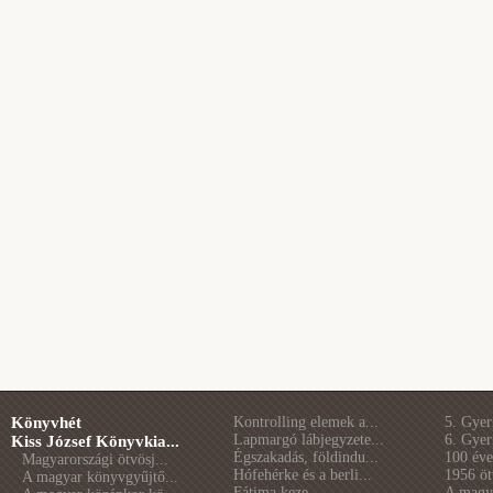
Könyvhét
Kontrolling elemek a...
5. Gye
Lapmargó lábjegyzete...
6. Gye
Kiss József Könyvkia...
Égszakadás, földindu...
100 éve 
Magyarországi ötvösj...
Hófehérke és a berli...
1956 öt
A magyar könyvgyűjtő...
Fátima keze
A magya