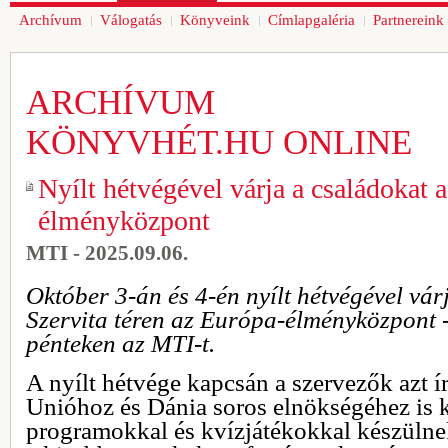
Archívum
Válogatás
Könyveink
Címlapgaléria
Partnereink
ARCHÍVUM
KÖNYVHÉT.HU ONLINE
Nyílt hétvégével várja a családokat 
élményközpont
MTI - 2025.09.06.
Október 3-án és 4-én nyílt hétvégével vár
Szervita téren az Európa-élményközpont -
pénteken az MTI-t.
A nyílt hétvége kapcsán a szervezők azt í
Unióhoz és Dánia soros elnökségéhez is 
programokkal és kvízjátékokkal készülne