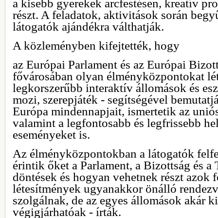
a kisebb gyerekek arcfestésen, kreatív 
részt. A feladatok, aktivitások során begyű
látogatók ajándékra válthatják.
A közleményben kifejtették, hogy
az Európai Parlament és az Európai Bizot
fővárosában olyan élményközpontokat lét
legkorszerűbb interaktív állomások és es
mozi, szerepjáték - segítségével bemutat
Európa mindennapjait, ismertetik az unió
valamint a legfontosabb és legfrissebb hel
eseményeket is.
Az élményközpontokban a látogatók felf
érintik őket a Parlament, a Bizottság és a 
döntések és hogyan vehetnek részt azok 
létesítmények ugyanakkor önálló rendezv
szolgálnak, de az egyes állomások akár kiá
végigjárhatóak - írták.