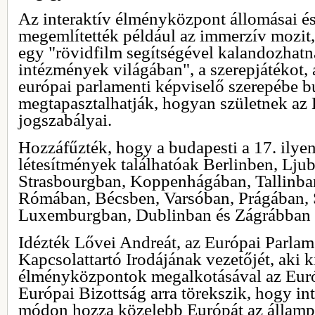
Az interaktív élményközpont állomásai és
megemlítették például az immerzív mozit,
egy "rövidfilm segítségével kalandozhatn
intézmények világában", a szerepjátékot,
európai parlamenti képviselő szerepébe b
megtapasztalhatják, hogyan születnek az
jogszabályai.
Hozzáfűzték, hogy a budapesti a 17. ilye
létesítmények találhatóak Berlinben, Lju
Strasbourgban, Koppenhágában, Tallinban
Rómában, Bécsben, Varsóban, Prágában,
Luxemburgban, Dublinban és Zágrábban 
Idézték Lővei Andreát, az Európai Parla
Kapcsolattartó Irodájának vezetőjét, aki 
élményközpontok megalkotásával az Euró
Európai Bizottság arra törekszik, hogy in
módon hozza közelebb Európát az államp