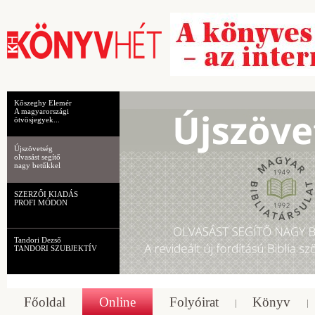
Kőszeghy Elemér
A magyarországi
ötvösjegyek...
Újszövetség
olvasást segítő
nagy betűkkel
SZERZŐI KIADÁS
PROFI MÓDON
Tandori Dezső
TANDORI SZUBJEKTÍV
Főoldal
Online
Folyóirat
Könyv