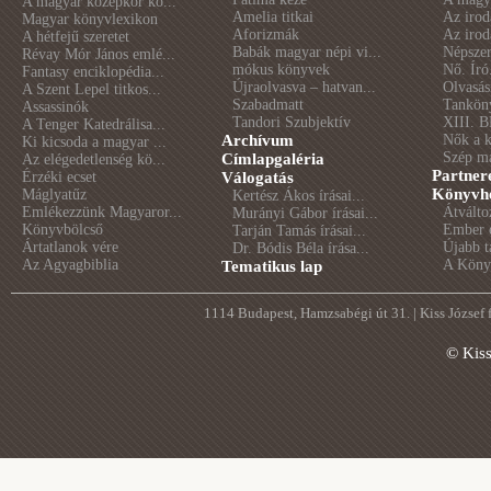
A magyar középkor kö...
Amelia titkai
Az irod
Magyar könyvlexikon
Aforizmák
Az irod
A hétfejű szeretet
Babák magyar népi vi...
Népszer
Révay Mór János emlé...
mókus könyvek
Nő. Író
Fantasy enciklopédia...
Újraolvasva – hatvan...
Olvasás
A Szent Lepel titkos...
Szabadmatt
Tankön
Assassinók
Tandori Szubjektív
XIII. B
A Tenger Katedrálisa...
Archívum
Nők a 
Ki kicsoda a magyar ...
Szép m
Címlapgaléria
Az elégedetlenség kö...
Partner
Érzéki ecset
Válogatás
Könyvhé
Máglyatűz
Kertész Ákos írásai...
Emlékezzünk Magyaror...
Átválto
Murányi Gábor írásai...
Könyvbölcső
Ember é
Tarján Tamás írásai...
Ártatlanok vére
Újabb t
Dr. Bódis Béla írása...
Az Agyagbiblia
A Könyv
Tematikus lap
1114 Budapest, Hamzsabégi út 31. | Kiss József
© Kis