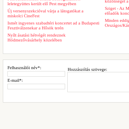
közönséget a 
leletegyüttes került elő Pest megyében
Sziget - Az 
Új versenyszekcióval várja a látogatókat a
előadók konce
miskolci CineFest
Minden eddig
Ismét ingyenes szabadtéri koncertet ad a Budapesti
Országos/Kár
Fesztiválzenekar a Hősök terén
Nyílt ásatási hétvégét rendeznek
Hódmezővásárhely közelében
Felhasználói név*:
Hozzászólás szövege:
E-mail*: