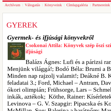
Archívum
Válogatás
Könyveink
Címlapgaléria
Partnereink
GYEREK
Gyermek- és ifjúsági könyvekről
Csokonai Attila: Könyvek szép őszi s
ifjúsági
Balázs Ágnes: Lufi és a párizsi r
Menjünk világgá!; Bodó Béla: Brumi a B
Minden nap rajzolj valamit!; Deákné B. K
feladatai 3.; Ford, Michael – Antram, Da
ókori olimpián; Frühsorge, Lars – Schme
inkák, aztékok; Köthe, Rainer: Kísérlete
Levinova – G. V. Szapgir: Pipacska és Ko
McMillan, Sue: Balerina a barátnőm; Mar