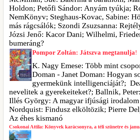
Holdon; Petőfi Sándor: Anyám tyúkja; Ro
NemKönyv; Steghaus-Kovac, Sabine: Hö
más rágcsálók; Szondi Zsuzsanna: Rejtély
Józsi Jenő: Kacor Dani; Wilhelmi, Frieder
bumeráng?
Pompor Zoltán: Játszva megtanulja
!
K. Nagy Emese: Több mint csopo
Doman - Janet Doman: Hogyan s
gyermekünk intelligenciáját?; De
nevelitek a gyerekeiteket?; Ballnik, Pete
Illés György: A magyar ifjúsági irodalo
Nordquist: Findusz elköltözik; Pierre Del
Az éhes kismanó
Csokonai Attila: Könyvek karácsonyra, a téli szünetre és jan