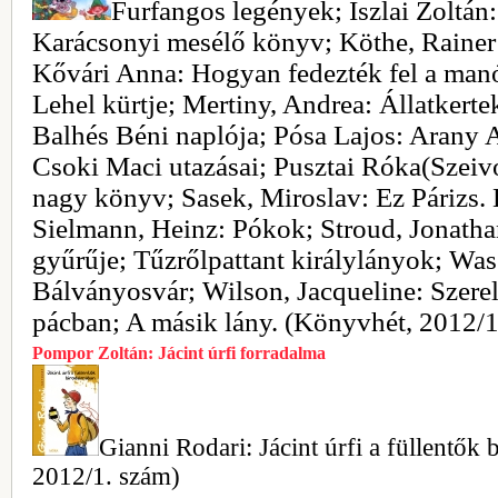
Furfangos legények; Iszlai Zoltán:
Karácsonyi mesélő könyv; Köthe, Rainer
Kővári Anna: Hogyan fedezték fel a manó
Lehel kürtje; Mertiny, Andrea: Állatkert
Balhés Béni naplója; Pósa Lajos: Arany 
Csoki Maci utazásai; Pusztai Róka(Szeivo
nagy könyv; Sasek, Miroslav: Ez Párizs.
Sielmann, Heinz: Pókok; Stroud, Jonatha
gyűrűje; Tűzrőlpattant királylányok; Was
Bálványosvár; Wilson, Jacqueline: Szere
pácban; A másik lány. (Könyvhét, 2012/1
Pompor Zoltán: Jácint úrfi forradalma
Gianni Rodari: Jácint úrfi a füllentő
2012/1. szám)