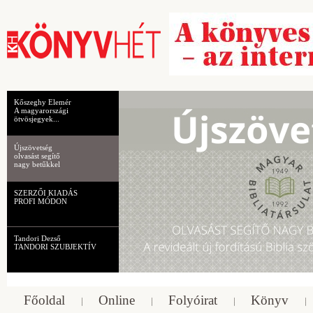
Kőszeghy Elemér
A magyarországi
ötvösjegyek...
Újszövetség
olvasást segítő
nagy betűkkel
SZERZŐI KIADÁS
PROFI MÓDON
Tandori Dezső
TANDORI SZUBJEKTÍV
Főoldal
Online
Folyóirat
Könyv