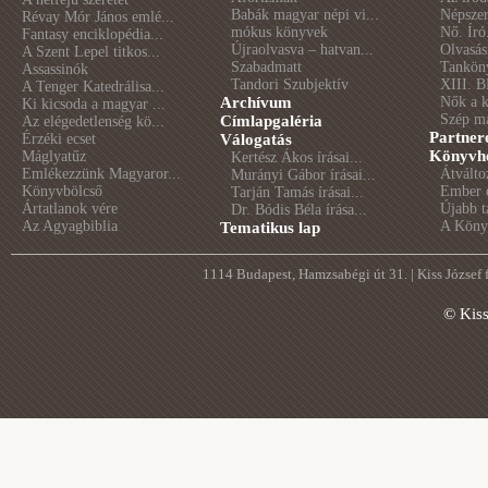
Babák magyar népi vi...
Népszer
Révay Mór János emlé...
mókus könyvek
Nő. Író
Fantasy enciklopédia...
Újraolvasva – hatvan...
Olvasás
A Szent Lepel titkos...
Szabadmatt
Tankön
Assassinók
Tandori Szubjektív
XIII. B
A Tenger Katedrálisa...
Archívum
Nők a 
Ki kicsoda a magyar ...
Szép m
Címlapgaléria
Az elégedetlenség kö...
Partner
Érzéki ecset
Válogatás
Könyvhé
Máglyatűz
Kertész Ákos írásai...
Emlékezzünk Magyaror...
Átválto
Murányi Gábor írásai...
Könyvbölcső
Ember é
Tarján Tamás írásai...
Ártatlanok vére
Újabb t
Dr. Bódis Béla írása...
Az Agyagbiblia
A Könyv
Tematikus lap
1114 Budapest, Hamzsabégi út 31. | Kiss József
© Kis