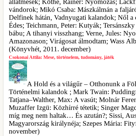
állatmesék; Köthe, Rainer: Nyomozás; Lackf
vándorok; Mikó Csaba: Mászkálmán a faljár
Delfinek hátán, Vadnyugati kalandok; Nől a 
Édes; Teichmann, Peter: Kutyák; Tersánszky 
bábu; A tihanyi visszhang; Verne, Jules: Nyo
Amazonason; Virágosat álmodtam; Wass Albe
(Könyvhét, 2011. december)
Csokonai Attila: Mese, történelem, tudomány, játék
A Hold és a világűr – Otthonunk a F
Történelmi kalandok ; Mark Twain: Puddingf
Tatjana–Walther, Max: A vasút; Molnár Fere
Muzaffer Izgü: Közhírré tétetik; Singer Mag
míg meg nem haltak… És azután?; Sissi, Ausz
Magyarország királynéja; Szepes Mária: Fity
november)