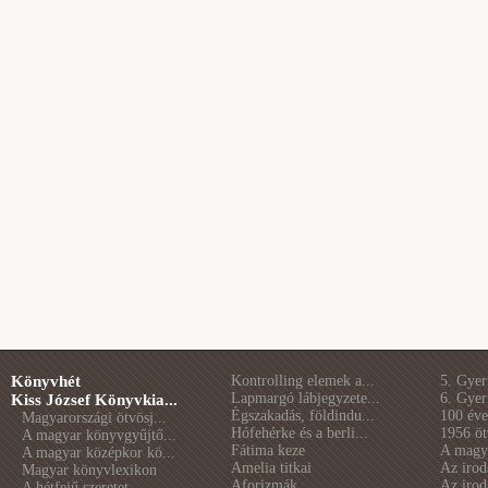
Könyvhét
Kontrolling elemek a...
5. Gye
Lapmargó lábjegyzete...
6. Gye
Kiss József Könyvkia...
Égszakadás, földindu...
100 éve 
Magyarországi ötvösj...
Hófehérke és a berli...
1956 öt
A magyar könyvgyűjtő...
Fátima keze
A magya
A magyar középkor kö...
Amelia titkai
Az irod
Magyar könyvlexikon
Aforizmák
Az irod
A hétfejű szeretet