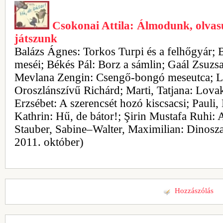
Csokonai Attila: Álmodunk, olvas
játszunk
Balázs Ágnes: Torkos Turpi és a felhőgyár;
meséi; Békés Pál: Borz a sámlin; Gaál Zsuzsa
Mevlana Zengin: Csengő-bongó meseutca; L
Oroszlánszívű Richárd; Marti, Tatjana: Lova
Erzsébet: A szerencsét hozó kiscsacsi; Pauli,
Kathrin: Hű, de bátor!; Şirin Mustafa Ruhi: 
Stauber, Sabine–Walter, Maximilian: Dinos
2011. október)
Hozzászólás