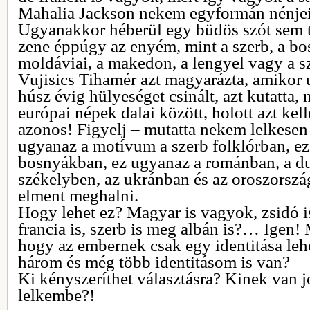
Mahalia Jackson nekem egyformán nén
Ugyanakkor héberül egy büdös szót sem 
zene éppúgy az enyém, mint a szerb, a bos
moldáviai, a makedon, a lengyel vagy a 
Vujisics Tihamér azt magyarázta, amikor u
húsz évig hülyeséget csinált, azt kutatta, 
európai népek dalai között, holott azt kell
azonos! Figyelj – mutatta nekem lelkesen 
ugyanaz a motívum a szerb folklórban, e
bosnyákban, ez ugyanaz a románban, a du
székelyben, az ukránban és az oroszorsz
elment meghalni.
Hogy lehet ez? Magyar is vagyok, zsidó is,
francia is, szerb is meg albán is?… Igen
hogy az embernek csak egy identitása lehe
három és még több identitásom is van?
Ki kényszeríthet választásra? Kinek van j
lelkembe?!