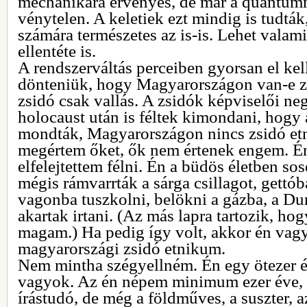
mechanikára érvényes, de már a quantum
vénytelen. A keletiek ezt mindig is tudták,
számára természetes az is-is. Lehet vala
ellentéte is.
A rendszerváltás perceiben gyorsan el kel
dönteniük, hogy Magyarországon van-e z
zsidó csak vallás. A zsidók képviselői ne
holocaust után is féltek kimondani, hogy 
mondták, Magyarországon nincs zsidó etn
megértem őket, ők nem értenek engem. 
elfelejtettem félni. Én a büdös életben so
mégis rámvarrták a sárga csillagot, gettób
vagonba tuszkolni, belökni a gázba, a Dun
akartak irtani. (Az más lapra tartozik, h
magam.) Ha pedig így volt, akkor én va
magyarországi zsidó etnikum.
Nem mintha szégyellném. Én egy ötezer é
vagyok. Az én népem minimum ezer éve, 
írástudó, de még a földműves, a suszter, a