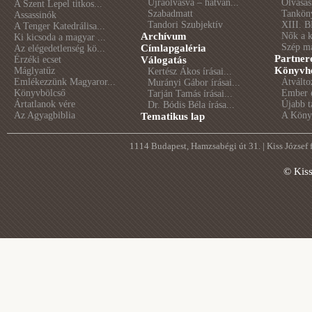
Újraolvasva – hatvan...
Olvasás
A Szent Lepel titkos...
Szabadmatt
Tankön
Assassinók
Tandori Szubjektív
XIII. B
A Tenger Katedrálisa...
Archívum
Nők a 
Ki kicsoda a magyar ...
Szép m
Címlapgaléria
Az elégedetlenség kö...
Partner
Érzéki ecset
Válogatás
Könyvhé
Máglyatűz
Kertész Ákos írásai...
Emlékezzünk Magyaror...
Átválto
Murányi Gábor írásai...
Könyvbölcső
Ember é
Tarján Tamás írásai...
Ártatlanok vére
Újabb t
Dr. Bódis Béla írása...
Az Agyagbiblia
A Könyv
Tematikus lap
1114 Budapest, Hamzsabégi út 31. | Kiss József
© Kis