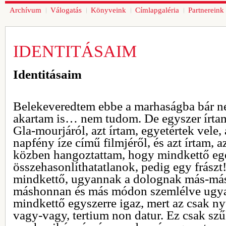
Archívum
Válogatás
Könyveink
Címlapgaléria
Partnereink
IDENTITÁSAIM
Identitásaim
Belekeveredtem ebbe a marhaságba bár n
akartam is… nem tudom. De egyszer írta
Gla-mourjáról, azt írtam, egyetértek vele,
napfény íze című filmjéről, és azt írtam, a
közben hangoztattam, hogy mindkettő egé
összehasonlíthatatlanok, pedig egy frászt
mindkettő, ugyannak a dolognak más-más 
máshonnan és más módon szemlélve ugyana
mindkettő egyszerre igaz, mert az csak n
vagy-vagy, tertium non datur. Ez csak sz