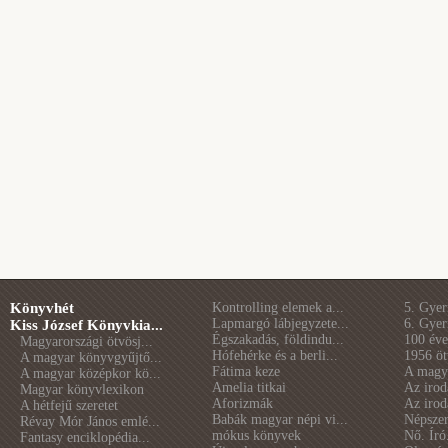
Könyvhét
Kontrolling elemek a...
5. Gye
Lapmargó lábjegyzete...
6. Gye
Kiss József Könyvkia...
Égszakadás, földindu...
100 éve 
Magyarországi ötvösj...
Hófehérke és a berli...
1956 öt
A magyar könyvgyűjtő...
Fátima keze
A magya
A magyar középkor kö...
Amelia titkai
Az irod
Magyar könyvlexikon
Aforizmák
Az irod
A hétfejű szeretet
Babák magyar népi vi...
Népszer
Révay Mór János emlé...
mókus könyvek
Nő. Író
Fantasy enciklopédia...