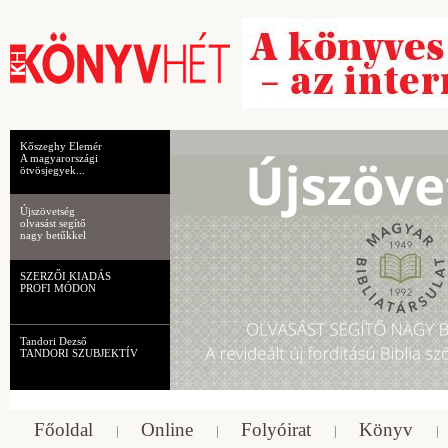
Kőszeghy Elemér
A magyarországi
ötvösjegyek...
Újszövetség
olvasást segítő
nagy betűkkel
SZERZŐI KIADÁS
PROFI MÓDON
Tandori Dezső
TANDORI SZUBJEKTÍV
Főoldal
Online
Folyóirat
Könyv