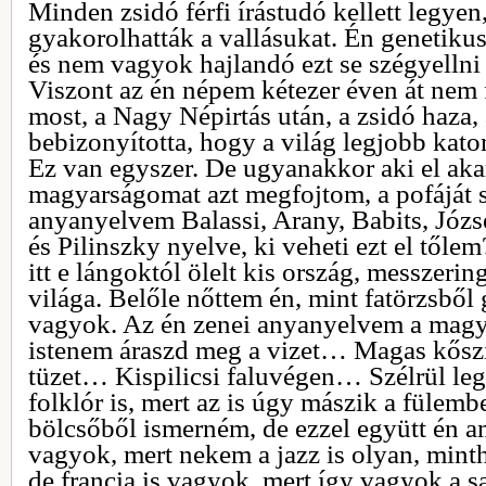
Minden zsidó férfi írástudó kellett legyen
gyakorolhatták a vallásukat. Én genetiku
és nem vagyok hajlandó ezt se szégyellni 
Viszont az én népem kétezer éven át nem 
most, a Nagy Népirtás után, a zsidó haza,
bebizonyította, hogy a világ legjobb kato
Ez van egyszer. De ugyanakkor aki el aka
magyarságomat azt megfojtom, a pofáját 
anyanyelvem Balassi, Arany, Babits, Józs
és Pilinszky nyelve, ki veheti ezt el tő
itt e lángoktól ölelt kis ország, messze
világa. Belőle nőttem én, mint fatörzsből
vagyok. Az én zenei anyanyelvem a magya
istenem áraszd meg a vizet… Magas kős
tüzet… Kispilicsi faluvégen… Szélrül le
folklór is, mert az is úgy mászik a fülemb
bölcsőből ismerném, de ezzel együtt én am
vagyok, mert nekem a jazz is olyan, minth
de francia is vagyok, mert így vagyok a sa