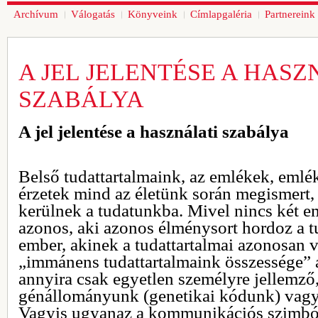
Archívum
Válogatás
Könyveink
Címlapgaléria
Partnereink
A JEL JELENTÉSE A HASZ
SZABÁLYA
A jel jelentése a használati szabálya
Belső tudattartalmaink, az emlékek, emlé
érzetek mind az életünk során megismert,
kerülnek a tudatunkba. Mivel nincs két em
azonos, aki azonos élménysort hordoz a t
ember, akinek a tudattartalmai azonosan v
„immánens tudattartalmaink összessége” a
annyira csak egyetlen személyre jellemző,
génállományunk (genetikai kódunk) vagy
Vagyis ugyanaz a kommunikációs szimbó