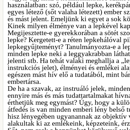
használatban: szó, például lepke, kerékpár
egyes létező (sőt valaha létezett) ember 
és mást jelent. Emeljünk ki egyet a sok k
Kinek milyen élménye van a lepkével ka
Megijesztette-e gyerekkorában a sötét szob
lepke? Kergetett-e a réten lepkehálóval pi
lepkegyűjteményt? Tanulmányozta-e a lep
minden lepke neki a leggyakrabban láthat
jelenti stb. Ha tehát valaki meghallja a „l
instrukciós jelet), élményei és emlékei a
egészen mást hív elő a tudatából, mint b
embertársa.
De ha a szavak, az instruáló jelek, minde
ennyire más és más tudattartalmakat hívn
érthetjük meg egymást? Úgy, hogy a külön
átfedés is van minden emberi lény belső t
hisz lényegében ugyanannak az objektív 
alakultak ki az emlékeink, képzeteink, érz