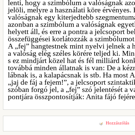
lenti, hogy a szimbólum a valóságnak azon 
jelöli, melyre a használati köre érvényes. 
valóságnak egy kiterjedtebb szegmentuma
azonban a szimbólum a valóságnak egyetl
helyett áll, és erre a pontra a jelcsoport be
összefüggései korlátozzák a szimbólumot
A „fej” hangtestnek mint nyelvi jelnek a 
a valóság elég széles körére teljed ki. M
s ez mindjárt közel hat és fél milliárd konk
továbbá minden állatnak is van: De a kézn
lábnak is, a kalapácsnak is stb. Ha most A
„jaj de fáj a fejem!”, a jelcsoport szintakt
szóban forgó jel, a „fej” szó jelentését a
pontjára összpontosítják: Anita fájó fejére
Hozzászólás