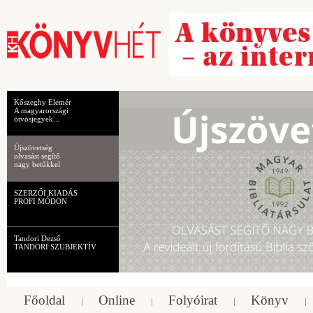
Kőszeghy Elemér
A magyarországi
ötvösjegyek...
Újszövetség
olvasást segítő
nagy betűkkel
SZERZŐI KIADÁS
PROFI MÓDON
Tandori Dezső
TANDORI SZUBJEKTÍV
Főoldal
Online
Folyóirat
Könyv