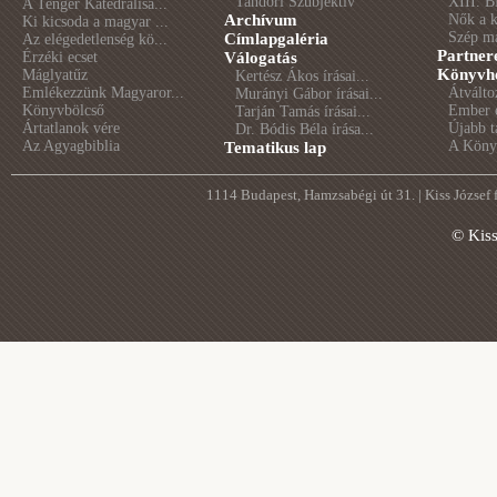
Tandori Szubjektív
XIII. B
A Tenger Katedrálisa...
Archívum
Nők a 
Ki kicsoda a magyar ...
Szép m
Címlapgaléria
Az elégedetlenség kö...
Partner
Érzéki ecset
Válogatás
Könyvhé
Máglyatűz
Kertész Ákos írásai...
Emlékezzünk Magyaror...
Átválto
Murányi Gábor írásai...
Könyvbölcső
Ember é
Tarján Tamás írásai...
Ártatlanok vére
Újabb t
Dr. Bódis Béla írása...
Az Agyagbiblia
A Könyv
Tematikus lap
1114 Budapest, Hamzsabégi út 31. | Kiss József
© Kis