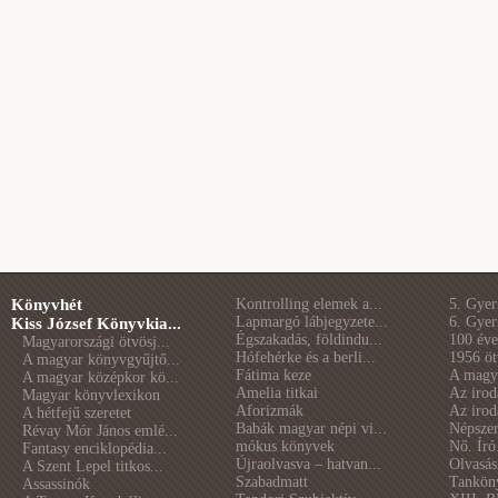
Könyvhét
Kontrolling elemek a...
5. Gye
Lapmargó lábjegyzete...
6. Gye
Kiss József Könyvkia...
Égszakadás, földindu...
100 éve 
Magyarországi ötvösj...
Hófehérke és a berli...
1956 öt
A magyar könyvgyűjtő...
Fátima keze
A magya
A magyar középkor kö...
Amelia titkai
Az irod
Magyar könyvlexikon
Aforizmák
Az irod
A hétfejű szeretet
Babák magyar népi vi...
Népszer
Révay Mór János emlé...
mókus könyvek
Nő. Író
Fantasy enciklopédia...
Újraolvasva – hatvan...
Olvasás
A Szent Lepel titkos...
Szabadmatt
Tankön
Assassinók