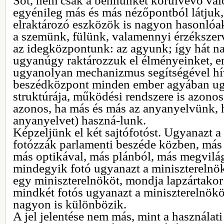
Sőt, nem csak a bennünket körülvevő val
egyénileg más és más nézőpontból látjuk, 
elraktározó eszközök is nagyon hasonlóak
a szemünk, fülünk, valamennyi érzékszer
az idegközpontunk: az agyunk; így hát 
ugyanúgy raktározzuk el élményeinket, e
ugyanolyan mechanizmus segítségével hív
beszédközpont minden ember agyában ugya
struktúrája, működési rendszere is azonos
azonos, ha más és más az anyanyelvünk, h
anyanyelvet) haszná-lunk.
Képzeljünk el két sajtófotóst. Ugyanazt a
fotózzák parlamenti beszéde közben, más
más optikával, más plánból, más megvilág
mindegyik fotó ugyanazt a miniszterelnök
egy miniszterelnököt, mondja lapzártakor
mindkét fotós ugyanazt a miniszterelnököt 
nagyon is különbözik.
A jel jelentése nem más, mint a használati 