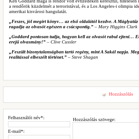
Ken Goddard maga is rendőr volt évtizedeken keresztül, hitelesen 
a rendőrök küzdelmét a terroristával, és a Los Angeles-i olimpia id
amerikai kisvárosi hangulatát.
„Feszes, jól megírt könyv… az első oldalától kezdve. A Máglyatű
ragadja az olvasót egészen a csúcspontig.”
–
Mary Higgins Clark
„Goddard pontosan tudja, hogyan kell az olvasót rabul ejteni… E
erejű olvasmány!”
–
Clive Cussler
„Feszült bizonytalanságban tartó regény, mint A Sakál napja. Me
realitással elbeszélt történet.”
–
Steve Shagan
Hozzászólás
Felhasználói név*:
Hozzászólás szövege:
E-mail*: