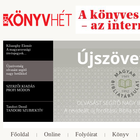
Kőszeghy Elemér
A magyarországi
ötvösjegyek...
Újszövetség
olvasást segítő
nagy betűkkel
SZERZŐI KIADÁS
PROFI MÓDON
Tandori Dezső
TANDORI SZUBJEKTÍV
Főoldal
Online
Folyóirat
Könyv