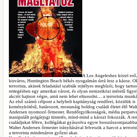
A Los Angeleshez közel eső,
kisváros, Huntington Beach békés nyugalmán úrrá lesz a káosz. O
terrorista, akinek feladatául szabták rejtélyes megbízói, hogy tartso
rettegésben egy amerikai várost, és olyan nemzetközi méretű figye
akciót hajtson végre, amit nem lehet eltussolni… a terrorista munká
Az első számú célpont a helybeli kapitányság rendőrei, közülük is 
keménykötésű, határozott, mostanáig boldog családi életet élő Wal
Andersen nyomozó őrmester. Rendőrgyilkosságok, média perpatva
manipulált polgárjogi tüntetés, mind-mind a káoszt fokozzák. A r
családjukat féltve, kollégáikat gyászolva egyre bosszúszomjasabba
Walter Andersen őrmester irányításával felveszik a harcot a terror
a terrorista mindenáron győzni akar.