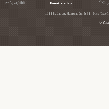
Az Agyagbiblia
A Könyv
Tematikus lap
1114 Budapest, Hamzsabégi út 31. | Kiss József
© Kis