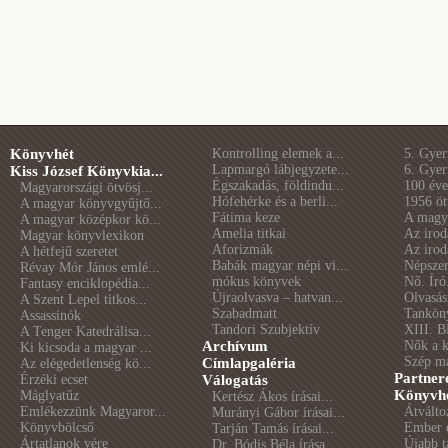
Könyvhét
Kontrolling elemek a...
5. Gye
Lapmargó lábjegyzete...
6. Gye
Kiss József Könyvkia...
Égszakadás, földindu...
100 éve 
Magyarországi ötvösj...
Hófehérke és a berli...
1956 öt
A magyar könyvgyűjtő...
Fátima keze
A magya
A magyar középkor kö...
Amelia titkai
Az irod
Magyar könyvlexikon
Aforizmák
Az irod
A hétfejű szeretet
Babák magyar népi vi...
Népszer
Révay Mór János emlé...
mókus könyvek
Nő. Író
Fantasy enciklopédia...
Újraolvasva – hatvan...
Olvasás
A Szent Lepel titkos...
Szabadmatt
Tankön
Assassinók
Tandori Szubjektív
XIII. B
A Tenger Katedrálisa...
Archívum
Nők a 
Ki kicsoda a magyar ...
Szép m
Címlapgaléria
Az elégedetlenség kö...
Partner
Érzéki ecset
Válogatás
Könyvhé
Máglyatűz
Kertész Ákos írásai...
Emlékezzünk Magyaror...
Átválto
Murányi Gábor írásai...
Könyvbölcső
Ember é
Tarján Tamás írásai...
Ártatlanok vére
Újabb t
Dr. Bódis Béla írása...