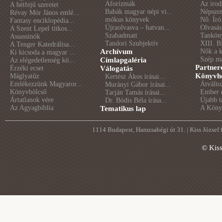
Aforizmák
Az irod
A hétfejű szeretet
Babák magyar népi vi...
Népszer
Révay Mór János emlé...
mókus könyvek
Nő. Író
Fantasy enciklopédia...
Újraolvasva – hatvan...
Olvasás
A Szent Lepel titkos...
Szabadmatt
Tankön
Assassinók
Tandori Szubjektív
XIII. B
A Tenger Katedrálisa...
Archívum
Nők a 
Ki kicsoda a magyar ...
Szép m
Címlapgaléria
Az elégedetlenség kö...
Partner
Érzéki ecset
Válogatás
Könyvhé
Máglyatűz
Kertész Ákos írásai...
Emlékezzünk Magyaror...
Átválto
Murányi Gábor írásai...
Könyvbölcső
Ember é
Tarján Tamás írásai...
Ártatlanok vére
Újabb t
Dr. Bódis Béla írása...
Az Agyagbiblia
A Könyv
Tematikus lap
1114 Budapest, Hamzsabégi út 31. | Kiss József
© Kis