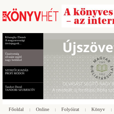
Kőszeghy Elemér
A magyarországi
ötvösjegyek...
Újszövetség
olvasást segítő
nagy betűkkel
SZERZŐI KIADÁS
PROFI MÓDON
Tandori Dezső
TANDORI SZUBJEKTÍV
Főoldal
Online
Folyóirat
Könyv