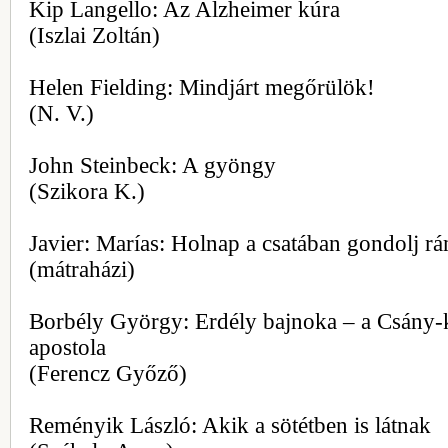
Kip Langello: Az Alzheimer kúra
(Iszlai Zoltán)
Helen Fielding: Mindjárt megőrülök!
(N. V.)
John Steinbeck: A gyöngy
(Szikora K.)
Javier: Marías: Holnap a csatában gondolj r
(mátraházi)
Borbély György: Erdély bajnoka – a Csány-
apostola
(Ferencz Győző)
Reményik László: Akik a sötétben is látnak