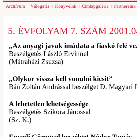
Archívum
Válogatás
Könyveink
Címlapgaléria
Partnereink
5. ÉVFOLYAM 7. SZÁM 2001.04
„Az anyagi javak imádata a fiaskó felé ve
Beszélgetés László Ervinnel
(Mátraházi Zsuzsa)
„Olykor vissza kell vonulni kicsit”
Bán Zoltán Andrással beszélget D. Magyari 
A lehetetlen lehetségessége
Beszélgetés Szikora Jánossal
(Sz. K.)
Enyedi Görggyel beszélget Nádor Tamás