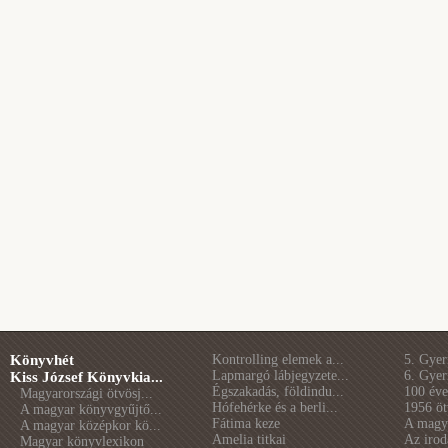
Könyvhét
Kontrolling elemek a...
5. Gye
Lapmargó lábjegyzete...
6. Gye
Kiss József Könyvkia...
Égszakadás, földindu...
100 éve 
Magyarországi ötvösj...
Hófehérke és a berli...
1956 öt
A magyar könyvgyűjtő...
Fátima keze
A magya
A magyar középkor kö...
Amelia titkai
Az irod
Magyar könyvlexikon