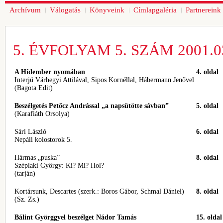
Archívum
Válogatás
Könyveink
Címlapgaléria
Partnereink
5. ÉVFOLYAM 5. SZÁM 2001.03
A Hídember nyomában
4. oldal
Interjú Várhegyi Attilával, Sipos Kornéllal, Hábermann Jenővel
(Bagota Edit)
Beszélgetés Petőcz Andrással „a napsütötte sávban”
5. oldal
(Karafiáth Orsolya)
Sári László
6. oldal
Nepáli kolostorok 5.
Hármas „puska”
8. oldal
Széplaki György: Ki? Mi? Hol?
(tarján)
Kortársunk, Descartes (szerk.: Boros Gábor, Schmal Dániel)
8. oldal
(Sz. Zs.)
Bálint Györggyel beszélget Nádor Tamás
15. oldal