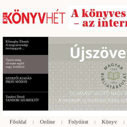
Kőszeghy Elemér
A magyarországi
ötvösjegyek...
Újszövetség
olvasást segítő
nagy betűkkel
SZERZŐI KIADÁS
PROFI MÓDON
Tandori Dezső
TANDORI SZUBJEKTÍV
Főoldal
Online
Folyóirat
Könyv