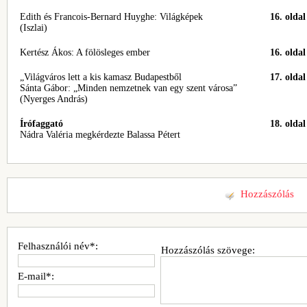
Edith és Francois-Bernard Huyghe: Világképek
16. oldal
(Iszlai)
Kertész Ákos: A fölösleges ember
16. oldal
„Világváros lett a kis kamasz Budapestből
17. oldal
Sánta Gábor: „Minden nemzetnek van egy szent városa”
(Nyerges András)
Írófaggató
18. oldal
Nádra Valéria megkérdezte Balassa Pétert
Hozzászólás
Felhasználói név*:
Hozzászólás szövege:
E-mail*: