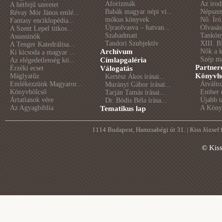
Aforizmák
Az irod
A hétfejű szeretet
Babák magyar népi vi...
Népszer
Révay Mór János emlé...
mókus könyvek
Nő. Író
Fantasy enciklopédia...
Újraolvasva – hatvan...
Olvasás
A Szent Lepel titkos...
Szabadmatt
Tankön
Assassinók
Tandori Szubjektív
XIII. B
A Tenger Katedrálisa...
Archívum
Nők a 
Ki kicsoda a magyar ...
Szép m
Címlapgaléria
Az elégedetlenség kö...
Partner
Érzéki ecset
Válogatás
Könyvhé
Máglyatűz
Kertész Ákos írásai...
Emlékezzünk Magyaror...
Átválto
Murányi Gábor írásai...
Könyvbölcső
Ember é
Tarján Tamás írásai...
Ártatlanok vére
Újabb t
Dr. Bódis Béla írása...
Az Agyagbiblia
A Könyv
Tematikus lap
1114 Budapest, Hamzsabégi út 31. | Kiss József
© Kis