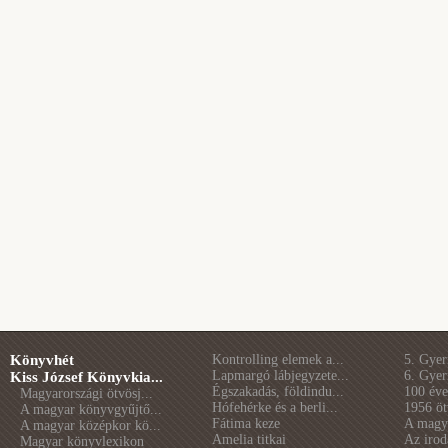
Könyvhét
Kontrolling elemek a...
5. Gye
Lapmargó lábjegyzete...
6. Gye
Kiss József Könyvkia...
Égszakadás, földindu...
100 éve 
Magyarországi ötvösj...
Hófehérke és a berli...
1956 öt
A magyar könyvgyűjtő...
Fátima keze
A magya
A magyar középkor kö...
Amelia titkai
Az irod
Magyar könyvlexikon